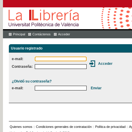
Principal
Contáctenos
Acceder
Usuario registrado
e-mail:
Contraseña:
¿Olvidó su contraseña?
e-mail:
Quienes somos
::
Condiciones generales de contratación
::
Política de privacidad
::
A