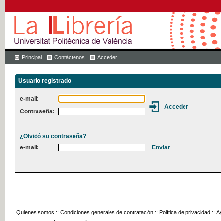
Principal
Contáctenos
Acceder
Usuario registrado
e-mail:
Contraseña:
¿Olvidó su contraseña?
e-mail:
Quienes somos
::
Condiciones generales de contratación
::
Política de privacidad
::
A