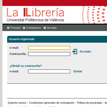
Principal
Contáctenos
Acceder
Usuario registrado
e-mail:
Contraseña:
¿Olvidó su contraseña?
e-mail:
Quienes somos
::
Condiciones generales de contratación
::
Política de privacidad
::
A