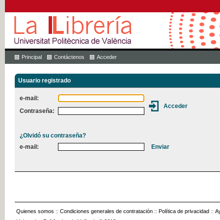
Principal
Contáctenos
Acceder
Usuario registrado
e-mail:
Contraseña:
¿Olvidó su contraseña?
e-mail:
Quienes somos
::
Condiciones generales de contratación
::
Política de privacidad
::
A