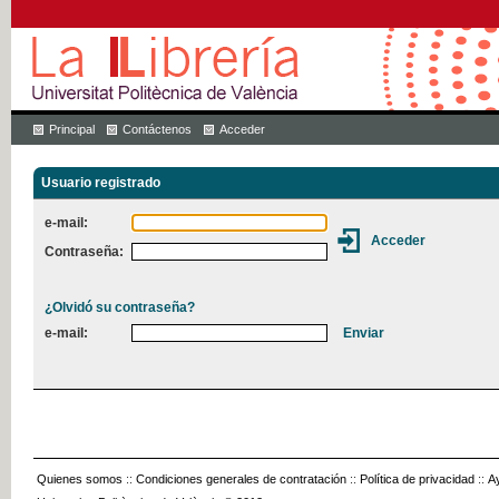
Principal
Contáctenos
Acceder
Usuario registrado
e-mail:
Contraseña:
¿Olvidó su contraseña?
e-mail:
Quienes somos
::
Condiciones generales de contratación
::
Política de privacidad
::
A