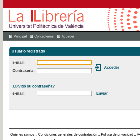
Principal
Contáctenos
Acceder
Usuario registrado
e-mail:
Contraseña:
¿Olvidó su contraseña?
e-mail:
Quienes somos
::
Condiciones generales de contratación
::
Política de privacidad
::
A