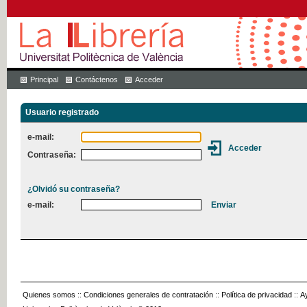
Principal
Contáctenos
Acceder
Usuario registrado
e-mail:
Contraseña:
¿Olvidó su contraseña?
e-mail:
Quienes somos
::
Condiciones generales de contratación
::
Política de privacidad
::
A