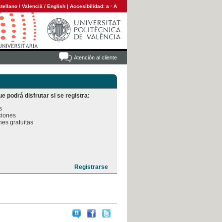
tellano
/
Valencià
/
English
|
Accesibilidad:
a
·
A
Atención al cliente
e podrá disfrutar si se registra:


iones

es gratuitas
