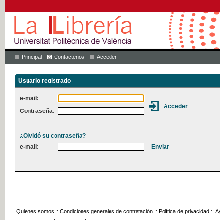
Principal
Contáctenos
Acceder
Usuario registrado
e-mail:
Contraseña:
¿Olvidó su contraseña?
e-mail:
Quienes somos
::
Condiciones generales de contratación
::
Política de privacidad
::
A