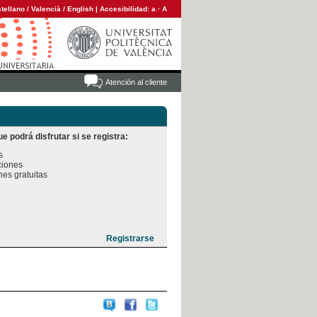
tellano
/
Valencià
/
English
|
Accesibilidad:
a
·
A
Atención al cliente
e podrá disfrutar si se registra:


iones

es gratuitas
