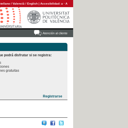
tellano
/
Valencià
/
English
|
Accesibilidad:
a
·
A
Atención al cliente
e podrá disfrutar si se registra:


iones

es gratuitas
