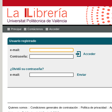
Principal
Contáctenos
Acceder
Usuario registrado
e-mail:
Contraseña:
¿Olvidó su contraseña?
e-mail:
Quienes somos
::
Condiciones generales de contratación
::
Política de privacidad
::
A