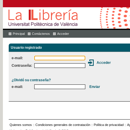
Principal
Contáctenos
Acceder
Usuario registrado
e-mail:
Contraseña:
¿Olvidó su contraseña?
e-mail:
Quienes somos
::
Condiciones generales de contratación
::
Política de privacidad
::
A