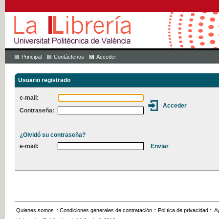
Principal
Contáctenos
Acceder
Usuario registrado
e-mail:
Contraseña:
¿Olvidó su contraseña?
e-mail:
Quienes somos
::
Condiciones generales de contratación
::
Política de privacidad
::
A