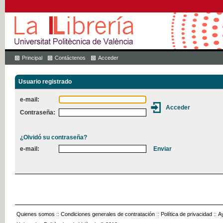
Principal
Contáctenos
Acceder
Usuario registrado
e-mail:
Contraseña:
¿Olvidó su contraseña?
e-mail:
Quienes somos
::
Condiciones generales de contratación
::
Política de privacidad
::
A