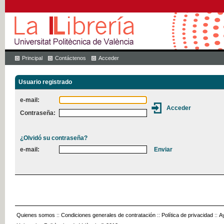
Principal
Contáctenos
Acceder
Usuario registrado
e-mail:
Contraseña:
¿Olvidó su contraseña?
e-mail:
Quienes somos
::
Condiciones generales de contratación
::
Política de privacidad
::
A