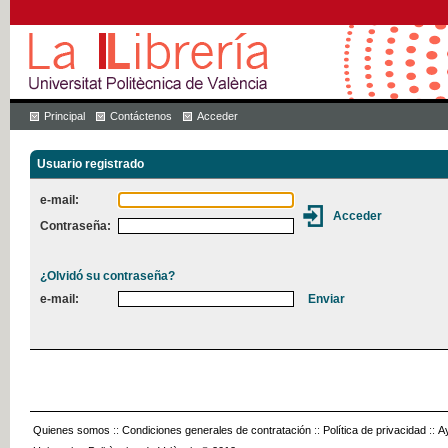
Principal
Contáctenos
Acceder
Usuario registrado
e-mail:
Contraseña:
¿Olvidó su contraseña?
e-mail:
Quienes somos
::
Condiciones generales de contratación
::
Política de privacidad
::
A