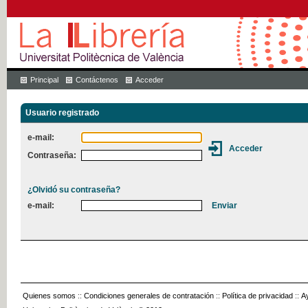
Principal
Contáctenos
Acceder
Usuario registrado
e-mail:
Contraseña:
¿Olvidó su contraseña?
e-mail:
Quienes somos
::
Condiciones generales de contratación
::
Política de privacidad
::
A