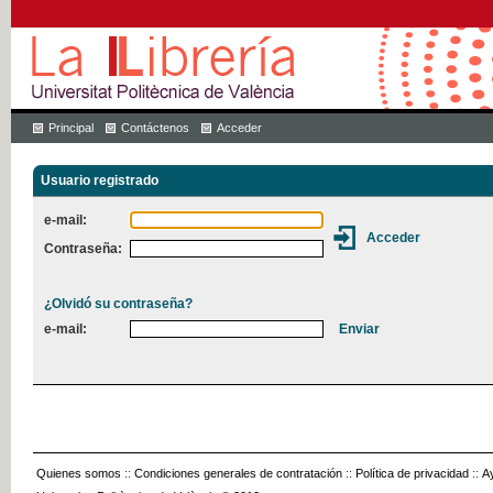
Principal
Contáctenos
Acceder
Usuario registrado
e-mail:
Contraseña:
¿Olvidó su contraseña?
e-mail:
Quienes somos
::
Condiciones generales de contratación
::
Política de privacidad
::
A