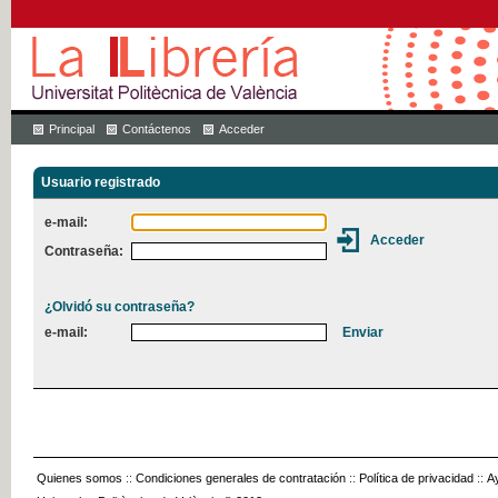
Principal
Contáctenos
Acceder
Usuario registrado
e-mail:
Contraseña:
¿Olvidó su contraseña?
e-mail:
Quienes somos
::
Condiciones generales de contratación
::
Política de privacidad
::
A