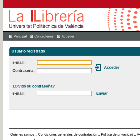
Principal
Contáctenos
Acceder
Usuario registrado
e-mail:
Contraseña:
¿Olvidó su contraseña?
e-mail:
Quienes somos
::
Condiciones generales de contratación
::
Política de privacidad
::
A