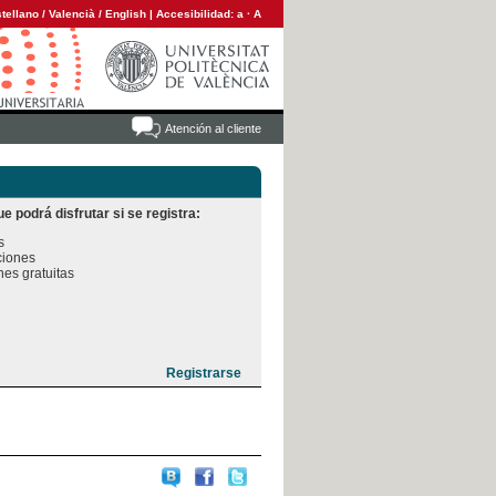
tellano
/
Valencià
/
English
|
Accesibilidad:
a
·
A
Atención al cliente
e podrá disfrutar si se registra:


iones

es gratuitas
