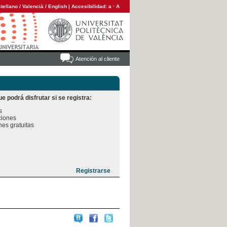
tellano
/
Valencià
/
English
|
Accesibilidad:
a
·
A
Atención al cliente
e podrá disfrutar si se registra:


iones

es gratuitas
