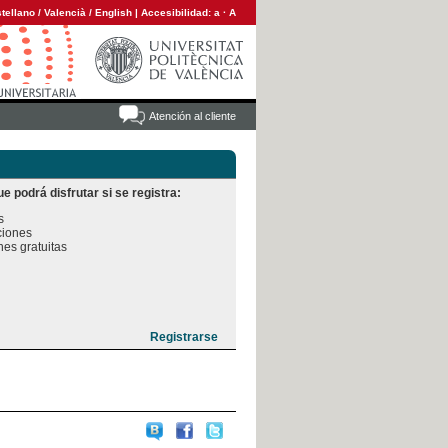
tellano
/
Valencià
/
English
|
Accesibilidad:
a
·
A
Atención al cliente
e podrá disfrutar si se registra:


iones

es gratuitas
