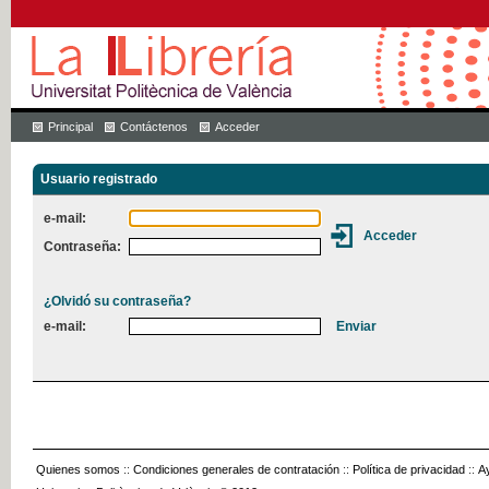
Principal
Contáctenos
Acceder
Usuario registrado
e-mail:
Contraseña:
¿Olvidó su contraseña?
e-mail:
Quienes somos
::
Condiciones generales de contratación
::
Política de privacidad
::
A