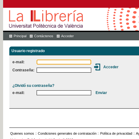
Principal
Contáctenos
Acceder
Usuario registrado
e-mail:
Contraseña:
¿Olvidó su contraseña?
e-mail:
Quienes somos
::
Condiciones generales de contratación
::
Política de privacidad
::
A