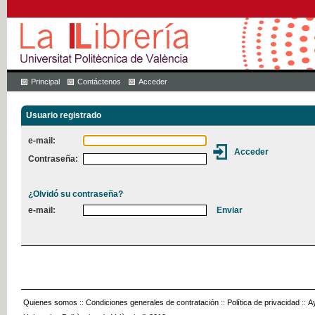
Principal
Contáctenos
Acceder
Usuario registrado
e-mail:
Contraseña:
¿Olvidó su contraseña?
e-mail:
Quienes somos
::
Condiciones generales de contratación
::
Política de privacidad
::
A