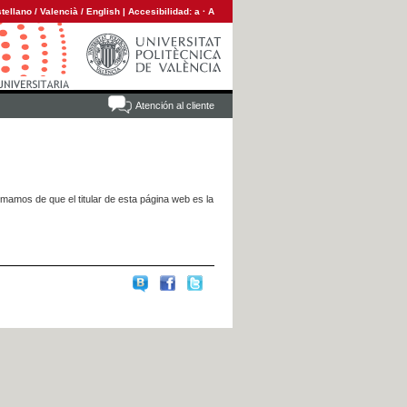
tellano
/
Valencià
/
English
|
Accesibilidad:
a
·
A
Atención al cliente
rmamos de que el titular de esta página web es la