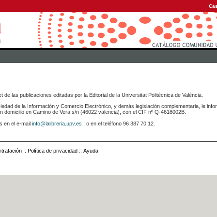
Cas
 de las publicaciones editadas por la Editorial de la Universitat Politècnica de València.
iedad de la Información y Comercio Electrónico, y demás legislación complementaria, le info
icilio en Camino de Vera s/n (46022 valencia), con el CIF nº Q-4618002B.
s en el e-mail
info@lalibreria.upv.es
, o en el teléfono 96 387 70 12.
tratación
::
Política de privacidad
::
Ayuda