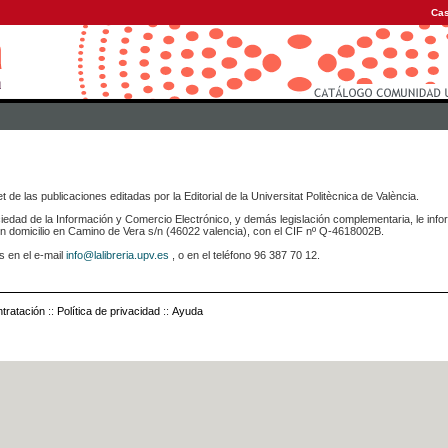
Cas
 de las publicaciones editadas por la Editorial de la Universitat Politècnica de València.
iedad de la Información y Comercio Electrónico, y demás legislación complementaria, le info
icilio en Camino de Vera s/n (46022 valencia), con el CIF nº Q-4618002B.
s en el e-mail
info@lalibreria.upv.es
, o en el teléfono 96 387 70 12.
tratación
::
Política de privacidad
::
Ayuda