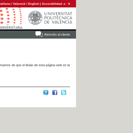
tellano
/
Valencià
/
English
|
Accesibilidad:
a
·
A
Atención al cliente
rmamos de que el titular de esta página web es la