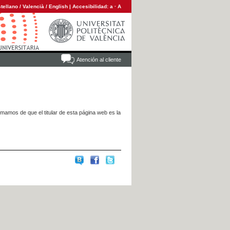
tellano
/
Valencià
/
English
|
Accesibilidad:
a
·
A
Atención al cliente
rmamos de que el titular de esta página web es la