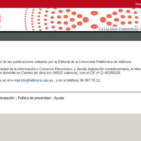
Cas
 de las publicaciones editadas por la Editorial de la Universitat Politècnica de València.
iedad de la Información y Comercio Electrónico, y demás legislación complementaria, le info
icilio en Camino de Vera s/n (46022 valencia), con el CIF nº Q-4618002B.
s en el e-mail
info@lalibreria.upv.es
, o en el teléfono 96 387 70 12.
tratación
::
Política de privacidad
::
Ayuda