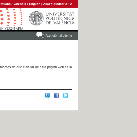
tellano
/
Valencià
/
English
|
Accesibilidad:
a
·
A
Atención al cliente
rmamos de que el titular de esta página web es la