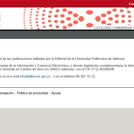
Cas
 de las publicaciones editadas por la Editorial de la Universitat Politècnica de València.
iedad de la Información y Comercio Electrónico, y demás legislación complementaria, le info
icilio en Camino de Vera s/n (46022 valencia), con el CIF nº Q-4618002B.
s en el e-mail
info@lalibreria.upv.es
, o en el teléfono 96 387 70 12.
tratación
::
Política de privacidad
::
Ayuda