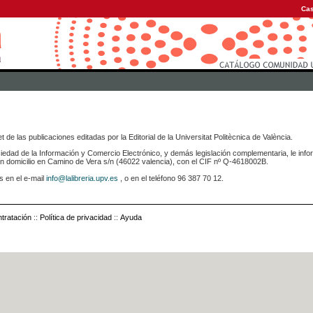
Cas
 de las publicaciones editadas por la Editorial de la Universitat Politècnica de València.
iedad de la Información y Comercio Electrónico, y demás legislación complementaria, le info
icilio en Camino de Vera s/n (46022 valencia), con el CIF nº Q-4618002B.
s en el e-mail
info@lalibreria.upv.es
, o en el teléfono 96 387 70 12.
tratación
::
Política de privacidad
::
Ayuda