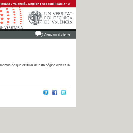
tellano
/
Valencià
/
English
|
Accesibilidad:
a
·
A
Atención al cliente
rmamos de que el titular de esta página web es la