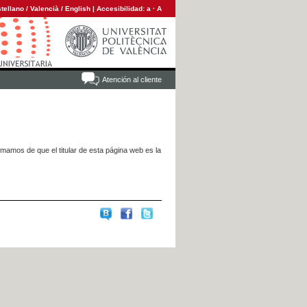
tellano
/
Valencià
/
English
|
Accesibilidad:
a
·
A
Atención al cliente
rmamos de que el titular de esta página web es la