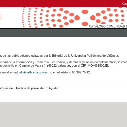
Cas
 de las publicaciones editadas por la Editorial de la Universitat Politècnica de València.
iedad de la Información y Comercio Electrónico, y demás legislación complementaria, le info
icilio en Camino de Vera s/n (46022 valencia), con el CIF nº Q-4618002B.
s en el e-mail
info@lalibreria.upv.es
, o en el teléfono 96 387 70 12.
tratación
::
Política de privacidad
::
Ayuda