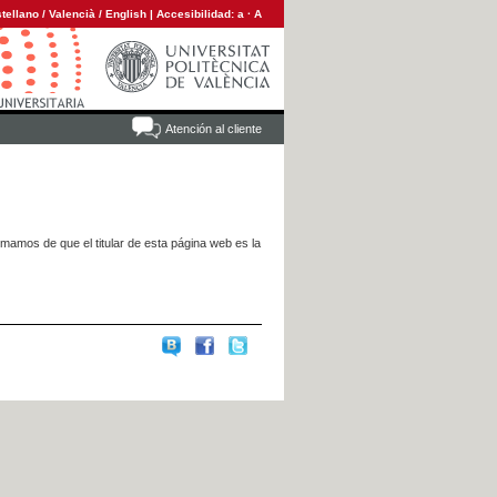
tellano
/
Valencià
/
English
|
Accesibilidad:
a
·
A
Atención al cliente
rmamos de que el titular de esta página web es la