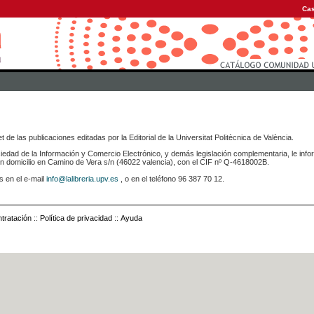
Cas
 de las publicaciones editadas por la Editorial de la Universitat Politècnica de València.
iedad de la Información y Comercio Electrónico, y demás legislación complementaria, le info
icilio en Camino de Vera s/n (46022 valencia), con el CIF nº Q-4618002B.
s en el e-mail
info@lalibreria.upv.es
, o en el teléfono 96 387 70 12.
tratación
::
Política de privacidad
::
Ayuda