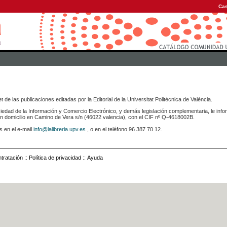
Cas
 de las publicaciones editadas por la Editorial de la Universitat Politècnica de València.
iedad de la Información y Comercio Electrónico, y demás legislación complementaria, le info
icilio en Camino de Vera s/n (46022 valencia), con el CIF nº Q-4618002B.
s en el e-mail
info@lalibreria.upv.es
, o en el teléfono 96 387 70 12.
tratación
::
Política de privacidad
::
Ayuda