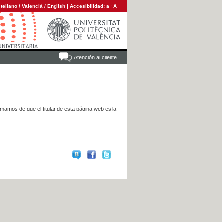
tellano
/
Valencià
/
English
|
Accesibilidad:
a
·
A
Atención al cliente
rmamos de que el titular de esta página web es la