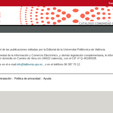
Cas
 de las publicaciones editadas por la Editorial de la Universitat Politècnica de València.
iedad de la Información y Comercio Electrónico, y demás legislación complementaria, le info
icilio en Camino de Vera s/n (46022 valencia), con el CIF nº Q-4618002B.
s en el e-mail
info@lalibreria.upv.es
, o en el teléfono 96 387 70 12.
tratación
::
Política de privacidad
::
Ayuda