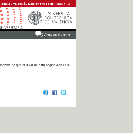
tellano
/
Valencià
/
English
|
Accesibilidad:
a
·
A
Atención al cliente
rmamos de que el titular de esta página web es la