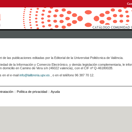
Cas
 de las publicaciones editadas por la Editorial de la Universitat Politècnica de València.
iedad de la Información y Comercio Electrónico, y demás legislación complementaria, le info
icilio en Camino de Vera s/n (46022 valencia), con el CIF nº Q-4618002B.
s en el e-mail
info@lalibreria.upv.es
, o en el teléfono 96 387 70 12.
tratación
::
Política de privacidad
::
Ayuda