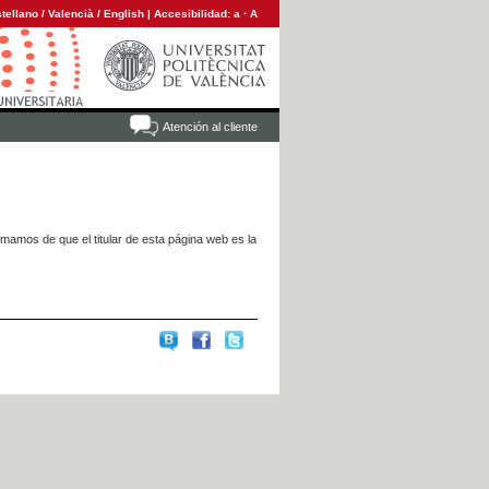
tellano
/
Valencià
/
English
|
Accesibilidad:
a
·
A
Atención al cliente
rmamos de que el titular de esta página web es la