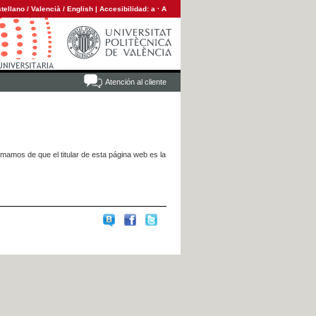
tellano
/
Valencià
/
English
|
Accesibilidad:
a
·
A
Atención al cliente
rmamos de que el titular de esta página web es la