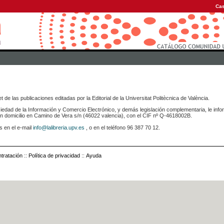
Cas
 de las publicaciones editadas por la Editorial de la Universitat Politècnica de València.
iedad de la Información y Comercio Electrónico, y demás legislación complementaria, le info
icilio en Camino de Vera s/n (46022 valencia), con el CIF nº Q-4618002B.
s en el e-mail
info@lalibreria.upv.es
, o en el teléfono 96 387 70 12.
tratación
::
Política de privacidad
::
Ayuda