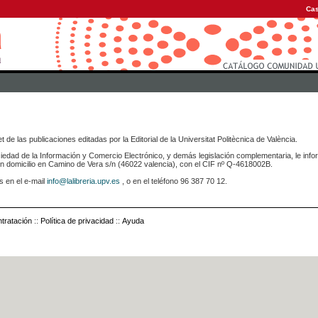
Cas
 de las publicaciones editadas por la Editorial de la Universitat Politècnica de València.
iedad de la Información y Comercio Electrónico, y demás legislación complementaria, le info
icilio en Camino de Vera s/n (46022 valencia), con el CIF nº Q-4618002B.
s en el e-mail
info@lalibreria.upv.es
, o en el teléfono 96 387 70 12.
tratación
::
Política de privacidad
::
Ayuda