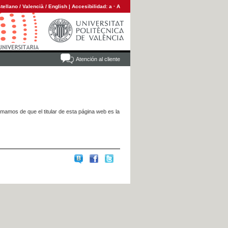
tellano
/
Valencià
/
English
|
Accesibilidad:
a
·
A
Atención al cliente
rmamos de que el titular de esta página web es la