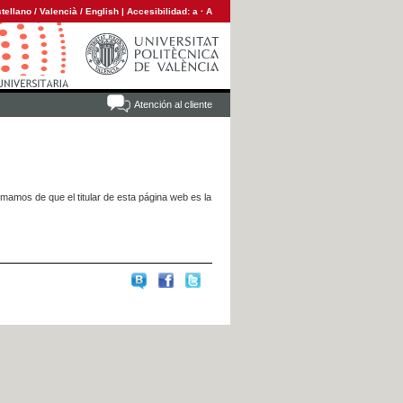
tellano
/
Valencià
/
English
|
Accesibilidad:
a
·
A
Atención al cliente
rmamos de que el titular de esta página web es la