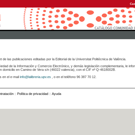
Cas
 de las publicaciones editadas por la Editorial de la Universitat Politècnica de València.
iedad de la Información y Comercio Electrónico, y demás legislación complementaria, le info
icilio en Camino de Vera s/n (46022 valencia), con el CIF nº Q-4618002B.
s en el e-mail
info@lalibreria.upv.es
, o en el teléfono 96 387 70 12.
tratación
::
Política de privacidad
::
Ayuda