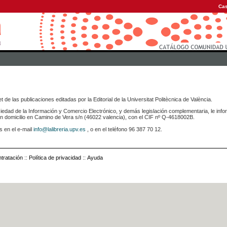
Cas
 de las publicaciones editadas por la Editorial de la Universitat Politècnica de València.
iedad de la Información y Comercio Electrónico, y demás legislación complementaria, le info
icilio en Camino de Vera s/n (46022 valencia), con el CIF nº Q-4618002B.
s en el e-mail
info@lalibreria.upv.es
, o en el teléfono 96 387 70 12.
tratación
::
Política de privacidad
::
Ayuda