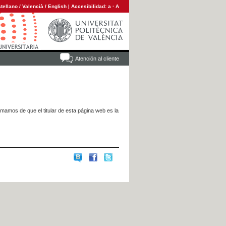
tellano
/
Valencià
/
English
|
Accesibilidad:
a
·
A
Atención al cliente
rmamos de que el titular de esta página web es la