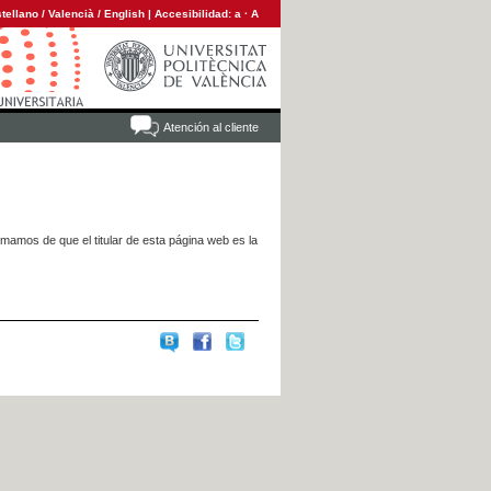
tellano
/
Valencià
/
English
|
Accesibilidad:
a
·
A
Atención al cliente
rmamos de que el titular de esta página web es la