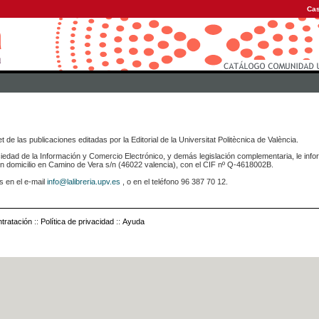
Cas
 de las publicaciones editadas por la Editorial de la Universitat Politècnica de València.
iedad de la Información y Comercio Electrónico, y demás legislación complementaria, le info
icilio en Camino de Vera s/n (46022 valencia), con el CIF nº Q-4618002B.
s en el e-mail
info@lalibreria.upv.es
, o en el teléfono 96 387 70 12.
tratación
::
Política de privacidad
::
Ayuda