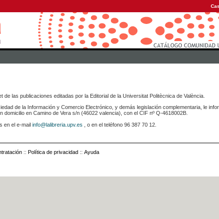
Cas
 de las publicaciones editadas por la Editorial de la Universitat Politècnica de València.
iedad de la Información y Comercio Electrónico, y demás legislación complementaria, le info
icilio en Camino de Vera s/n (46022 valencia), con el CIF nº Q-4618002B.
s en el e-mail
info@lalibreria.upv.es
, o en el teléfono 96 387 70 12.
tratación
::
Política de privacidad
::
Ayuda