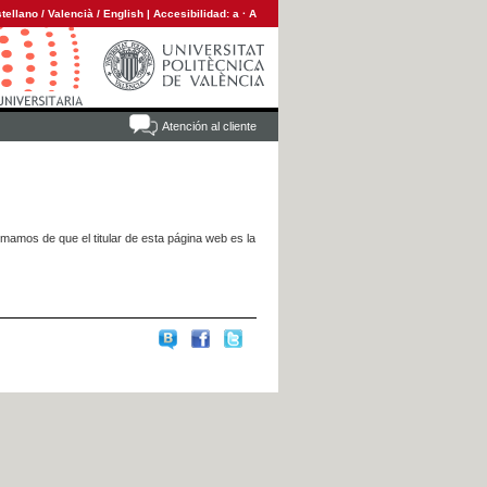
tellano
/
Valencià
/
English
|
Accesibilidad:
a
·
A
Atención al cliente
rmamos de que el titular de esta página web es la