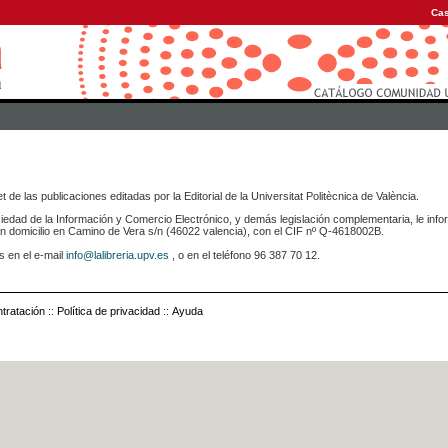
Cas
 de las publicaciones editadas por la Editorial de la Universitat Politècnica de València.
iedad de la Información y Comercio Electrónico, y demás legislación complementaria, le info
icilio en Camino de Vera s/n (46022 valencia), con el CIF nº Q-4618002B.
s en el e-mail
info@lalibreria.upv.es
, o en el teléfono 96 387 70 12.
tratación
::
Política de privacidad
::
Ayuda