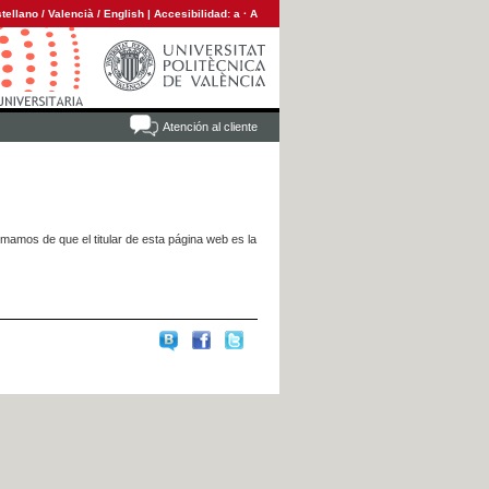
tellano
/
Valencià
/
English
|
Accesibilidad:
a
·
A
Atención al cliente
rmamos de que el titular de esta página web es la