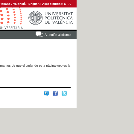
tellano
/
Valencià
/
English
|
Accesibilidad:
a
·
A
Atención al cliente
rmamos de que el titular de esta página web es la