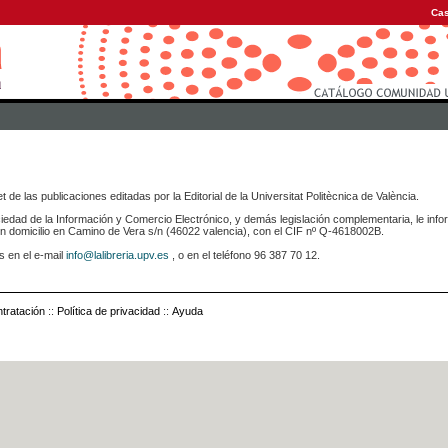
Cas
 de las publicaciones editadas por la Editorial de la Universitat Politècnica de València.
iedad de la Información y Comercio Electrónico, y demás legislación complementaria, le info
icilio en Camino de Vera s/n (46022 valencia), con el CIF nº Q-4618002B.
s en el e-mail
info@lalibreria.upv.es
, o en el teléfono 96 387 70 12.
tratación
::
Política de privacidad
::
Ayuda