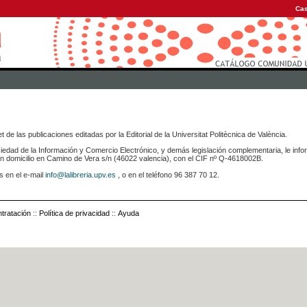
Cas
 de las publicaciones editadas por la Editorial de la Universitat Politècnica de València.
iedad de la Información y Comercio Electrónico, y demás legislación complementaria, le info
icilio en Camino de Vera s/n (46022 valencia), con el CIF nº Q-4618002B.
s en el e-mail
info@lalibreria.upv.es
, o en el teléfono 96 387 70 12.
tratación
::
Política de privacidad
::
Ayuda