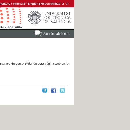
tellano
/
Valencià
/
English
|
Accesibilidad:
a
·
A
Atención al cliente
rmamos de que el titular de esta página web es la