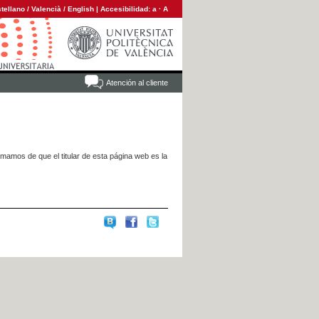
tellano
/
Valencià
/
English
|
Accesibilidad:
a
·
A
Atención al cliente
rmamos de que el titular de esta página web es la