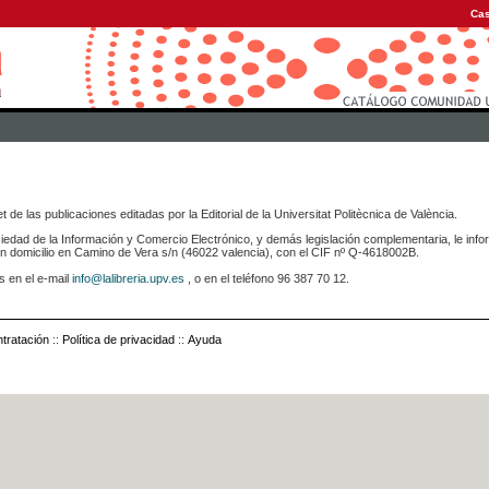
Cas
 de las publicaciones editadas por la Editorial de la Universitat Politècnica de València.
iedad de la Información y Comercio Electrónico, y demás legislación complementaria, le info
icilio en Camino de Vera s/n (46022 valencia), con el CIF nº Q-4618002B.
s en el e-mail
info@lalibreria.upv.es
, o en el teléfono 96 387 70 12.
tratación
::
Política de privacidad
::
Ayuda