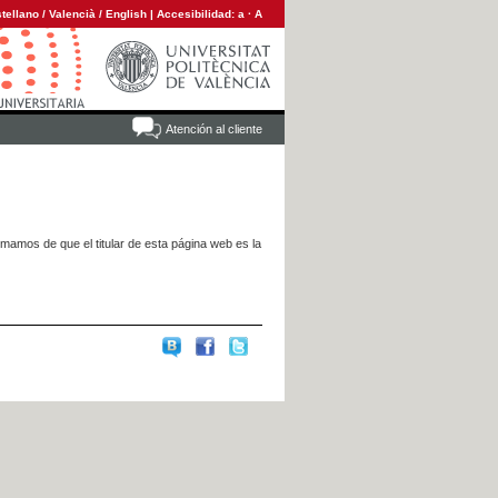
tellano
/
Valencià
/
English
|
Accesibilidad:
a
·
A
Atención al cliente
rmamos de que el titular de esta página web es la