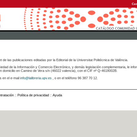
Cas
 de las publicaciones editadas por la Editorial de la Universitat Politècnica de València.
iedad de la Información y Comercio Electrónico, y demás legislación complementaria, le info
icilio en Camino de Vera s/n (46022 valencia), con el CIF nº Q-4618002B.
s en el e-mail
info@lalibreria.upv.es
, o en el teléfono 96 387 70 12.
tratación
::
Política de privacidad
::
Ayuda