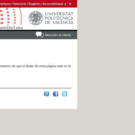
tellano
/
Valencià
/
English
|
Accesibilidad:
a
·
A
Atención al cliente
rmamos de que el titular de esta página web es la