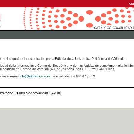
Cas
 de las publicaciones editadas por la Editorial de la Universitat Politècnica de València.
iedad de la Información y Comercio Electrónico, y demás legislación complementaria, le info
icilio en Camino de Vera s/n (46022 valencia), con el CIF nº Q-4618002B.
s en el e-mail
info@lalibreria.upv.es
, o en el teléfono 96 387 70 12.
tratación
::
Política de privacidad
::
Ayuda