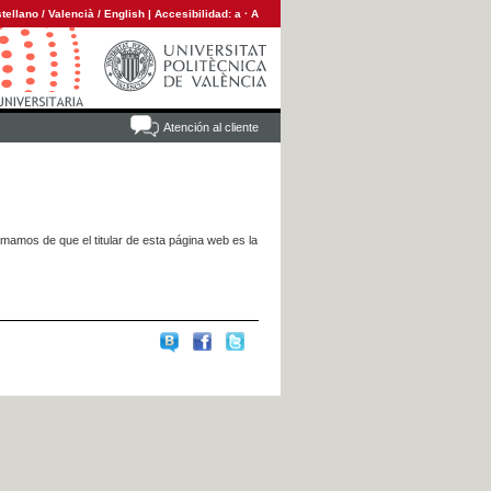
tellano
/
Valencià
/
English
|
Accesibilidad:
a
·
A
Atención al cliente
rmamos de que el titular de esta página web es la