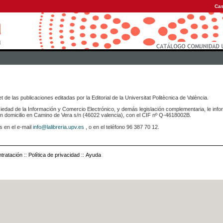
Cas
 de las publicaciones editadas por la Editorial de la Universitat Politècnica de València.
iedad de la Información y Comercio Electrónico, y demás legislación complementaria, le info
icilio en Camino de Vera s/n (46022 valencia), con el CIF nº Q-4618002B.
s en el e-mail
info@lalibreria.upv.es
, o en el teléfono 96 387 70 12.
tratación
::
Política de privacidad
::
Ayuda